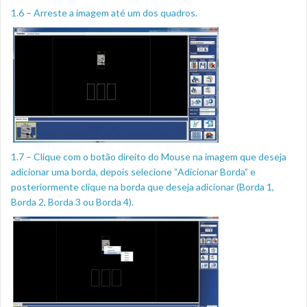
1.6 – Arreste a imagem até um dos quadros.
1.7 – Clique com o botão direito do Mouse na imagem que deseja
adicionar uma borda, depois selecione “Adicionar Borda” e
posteriormente clique na borda que deseja adicionar (Borda 1,
Borda 2, Borda 3 ou Borda 4).