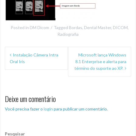
Posted in
DM Dicom
Tagged
Bordas
,
Dental Master
,
DICOM
,
Radiografia
Navegação
Instalação Câmera Intra
Microsoft lança Windows
de
Oral Iris
8.1 Enterprise e alerta para
Post
término do suporte ao XP.
Deixe um comentário
Você precisa fazer o
login
para publicar um comentário.
Pesquisar