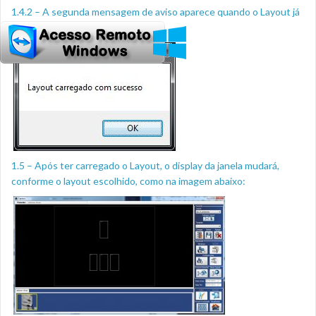
1.4.2 – A segunda mensagem de aviso aparece quando o Layout já
está carregado.
1.5 – Após ter carregado o Layout, o display da janela mudará,
conforme o layout escolhido, como na imagem abaixo: