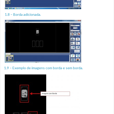
1.8 – Borda adicionada.
1.9 – Exemplo de imagens com borda e sem borda.