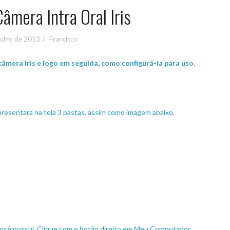
Câmera Intra Oral Iris
julho de 2013
Francisco
âmera Iris e logo em seguida, como configurá-la para uso.
resentara na tela 3 pastas, assim como imagem abaixo,
 você possui. Clique com o botão direito em Meu Computador,