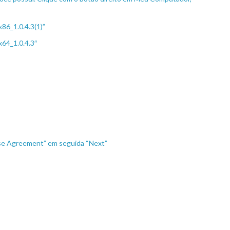
x86_1.0.4.3(1)”
x64_1.0.4.3″
ense Agreement” em seguida “Next”