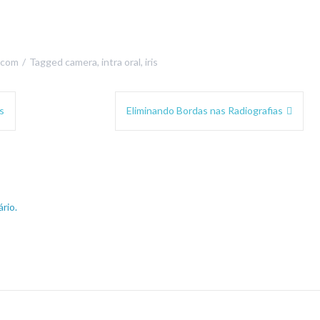
icom
Tagged
camera
,
intra oral
,
iris
s
Eliminando Bordas nas Radiografias
rio.