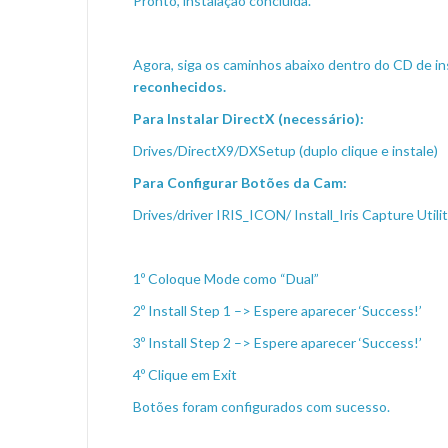
Pronto, instalação concluída.
Agora, siga os caminhos abaixo dentro do CD de i
reconhecidos.
Para Instalar DirectX (necessário):
Drives/DirectX9/DXSetup (duplo clique e instale)
Para Configurar Botões da Cam:
Drives/driver IRIS_ICON/ Install_Iris Capture Utilit
1º Coloque Mode como “Dual”
2º Install Step 1 –> Espere aparecer ‘Success!’
3º Install Step 2 –> Espere aparecer ‘Success!’
4º Clique em Exit
Botões foram configurados com sucesso.