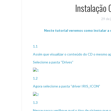
Instalação 
29 de 
Neste tutorial veremos como instalar a c
1.1
Assim que visualizar o conteúdo do CD o mesmo ap
Selecione a pasta “Drives”
1.2
Agora selecione a pasta “driver IRIS_ICON”
1.3
Nesse passo verifique qual o tipo de sistema que