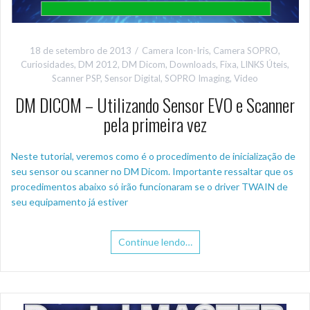
18 de setembro de 2013
Camera Icon-Iris
,
Camera SOPRO
,
Curiosidades
,
DM 2012
,
DM Dicom
,
Downloads
,
Fixa
,
LINKS Úteis
,
Scanner PSP
,
Sensor Digital
,
SOPRO Imaging
,
Video
DM DICOM – Utilizando Sensor EVO e Scanner
pela primeira vez
Neste tutorial, veremos como é o procedimento de inicialização de
seu sensor ou scanner no DM Dicom. Importante ressaltar que os
procedimentos abaixo só irão funcionaram se o driver TWAIN de
seu equipamento já estiver
Continue lendo…