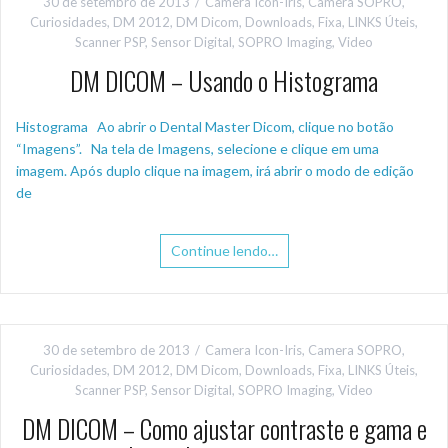
30 de setembro de 2013
Camera Icon-Iris
,
Camera SOPRO
,
Curiosidades
,
DM 2012
,
DM Dicom
,
Downloads
,
Fixa
,
LINKS Úteis
,
Scanner PSP
,
Sensor Digital
,
SOPRO Imaging
,
Video
DM DICOM – Usando o Histograma
Histograma Ao abrir o Dental Master Dicom, clique no botão
“Imagens”. Na tela de Imagens, selecione e clique em uma
imagem. Após duplo clique na imagem, irá abrir o modo de edição
de
Continue lendo…
30 de setembro de 2013
Camera Icon-Iris
,
Camera SOPRO
,
Curiosidades
,
DM 2012
,
DM Dicom
,
Downloads
,
Fixa
,
LINKS Úteis
,
Scanner PSP
,
Sensor Digital
,
SOPRO Imaging
,
Video
DM DICOM – Como ajustar contraste e gama e