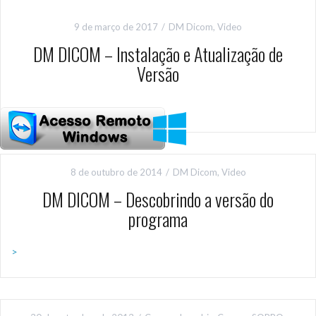
9 de março de 2017
DM Dicom
,
Video
DM DICOM – Instalação e Atualização de
Versão
8 de outubro de 2014
DM Dicom
,
Video
DM DICOM – Descobrindo a versão do
programa
>