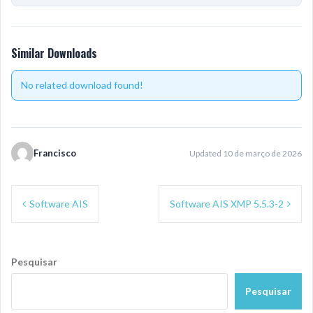
Similar Downloads
No related download found!
Francisco
Updated 10 de março de 2026
Navegação
Software AIS
Software AIS XMP 5.5.3-2
de
Post
Pesquisar
Pesquisar