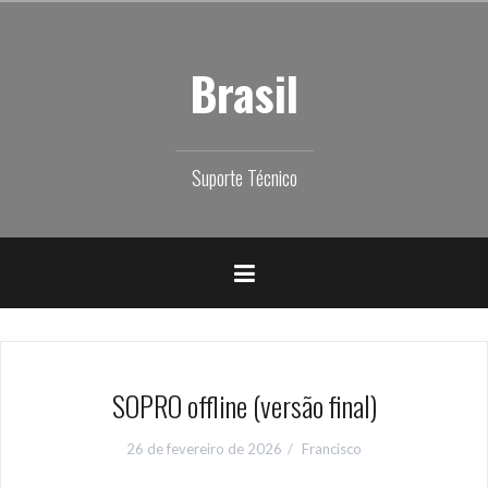
Skip
to
content
Brasil
Suporte Técnico
SOPRO offline (versão final)
26 de fevereiro de 2026
Francisco