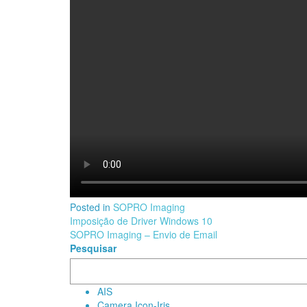
Posted in
SOPRO Imaging
Navegação
Imposição de Driver Windows 10
SOPRO Imaging – Envio de Email
de
Pesquisar
Post
AIS
Camera Icon-Iris