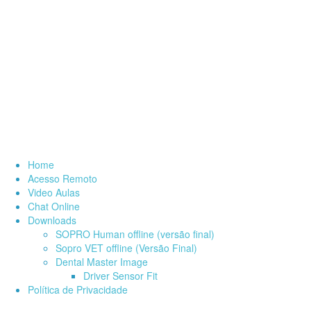
Skip
to
content
Brasil
Suporte Técnico
Home
Acesso Remoto
Video Aulas
Chat Online
Downloads
SOPRO Human offline (versão final)
Sopro VET offline (Versão Final)
Dental Master Image
Driver Sensor Fit
Política de Privacidade