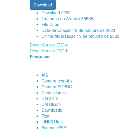
Download
Download
2252
Tamanho do Arquivo
655KB
File Count
1
Data de Criação
19 de outubro de 2023
Ultima Atualização
19 de outubro de 2023
Navegação
Driver Sensor EVO-e
Driver Sensor EVO-h
de
Pesquisar
Post
AIS
Camera Icon-Iris
Camera SOPRO
Curiosidades
DM 2012
DM Dicom
Downloads
Fixa
LINKS Úteis
Scanner PSP