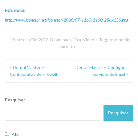
Referências:
http://www.iconesbr.net/iconesbr/2008/07/1160/1160_256x256.png
Posted in
DM 2012
,
Downloads
,
Fixa
,
Video
Tagged
imprimir
,
pacientes
Navegação
Dental Master –
Dental Master – Configurar
de
Configuração de Firewall
Servidor de Email
Post
Pesquisar
Pesquisar
AIS