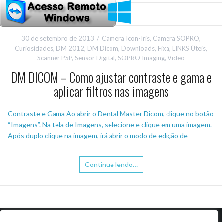
30 de setembro de 2013
Camera Icon-Iris
,
Camera SOPRO
,
Curiosidades
,
DM 2012
,
DM Dicom
,
Downloads
,
Fixa
,
LINKS Úteis
,
Scanner PSP
,
Sensor Digital
,
SOPRO Imaging
,
Video
DM DICOM – Como ajustar contraste e gama e
aplicar filtros nas imagens
Contraste e Gama Ao abrir o Dental Master Dicom, clique no botão
“Imagens”. Na tela de Imagens, selecione e clique em uma imagem.
Após duplo clique na imagem, irá abrir o modo de edição de
Continue lendo…