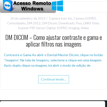
30 de setembro de 2013
Camera Icon-Iris
,
Camera SOPRO
,
Curiosidades
,
DM 2012
,
DM Dicom
,
Downloads
,
Fixa
,
LINKS Úteis
,
Scanner PSP
,
Sensor Digital
,
SOPRO Imaging
,
Video
DM DICOM – Como ajustar contraste e gama e
aplicar filtros nas imagens
Contraste e Gama Ao abrir o Dental Master Dicom, clique no botão
“Imagens”. Na tela de Imagens, selecione e clique em uma imagem.
Após duplo clique na imagem, irá abrir o modo de edição de
Continue lendo…