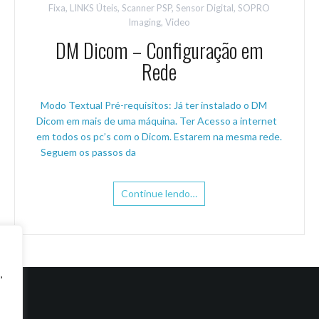
Fixa
,
LINKS Úteis
,
Scanner PSP
,
Sensor Digital
,
SOPRO
Imaging
,
Video
DM Dicom – Configuração em
Rede
Modo Textual Pré-requisitos: Já ter instalado o DM
Dicom em mais de uma máquina. Ter Acesso a internet
em todos os pc’s com o Dicom. Estarem na mesma rede.
Seguem os passos da
Continue lendo…
,